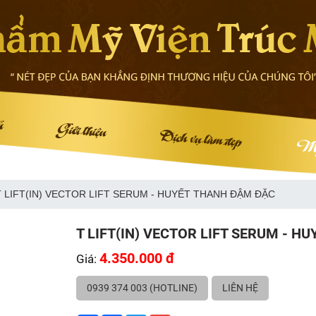
ủ
Giới thiệu
Dịch vụ làm đẹp
Mỹ
T LIFT(IN) VECTOR LIFT SERUM - HUYẾT THANH ĐẬM ĐẶC
T LIFT(IN) VECTOR LIFT SERUM - H
4.350.000 đ
Giá:
0939 374 003 (HOTLINE)
LIÊN HỆ