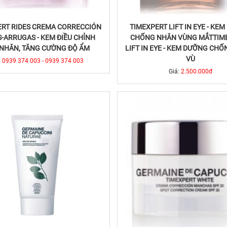
ERT RIDES CREMA CORRECCIÓN
TIMEXPERT LIFT IN EYE - KE
S-ARRUGAS - KEM ĐIỀU CHỈNH
CHỐNG NHĂN VÙNG MẮTTIM
NHĂN, TĂNG CƯỜNG ĐỘ ẨM
LIFT IN EYE - KEM DƯỠNG CH
VÙ
:
0939 374 003 - 0939 374 003
Giá:
2.500.000đ