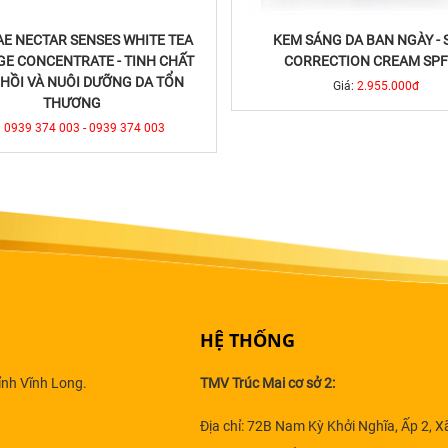
E NECTAR SENSES WHITE TEA
KEM SÁNG DA BAN NGÀY - 
E CONCENTRATE - TINH CHẤT
CORRECTION CREAM SPF
HỒI VÀ NUÔI DƯỠNG DA TỔN
Giá:
2.955.000đ
THƯƠNG
:
0939 374 003 - 0939 374 003
HỆ THỐNG
ỉnh Vĩnh Long.
TMV Trúc Mai cơ sở 2:
Địa chỉ: 72B Nam Kỳ Khởi Nghĩa, Ấp 2, X