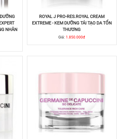
M DƯỠNG
ROYAL J PRO-RES.ROYAL CREAM
EXPERT
EXTREME - KEM DƯỠNG TÁI TẠO DA TỔN
ỐNG NHĂN
THƯƠNG
Giá:
1.850.000đ